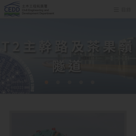
目錄
T2主幹路及茶果嶺
隧道
•
•
•
•
•