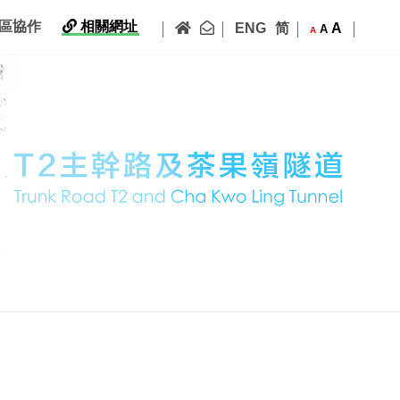
|
|
|
|
主頁
聯絡我們
區協作
相關網址
ENG
简
A
A
A