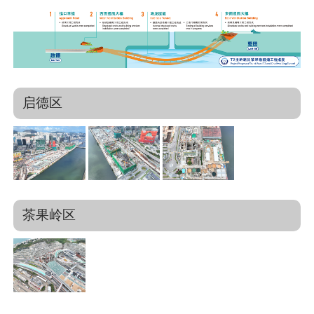
启德区
茶果岭区