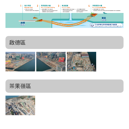
啟德區
茶果嶺區