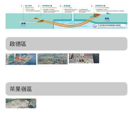
啟德區
茶果嶺區