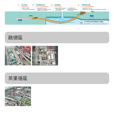
啟德區
茶果嶺區